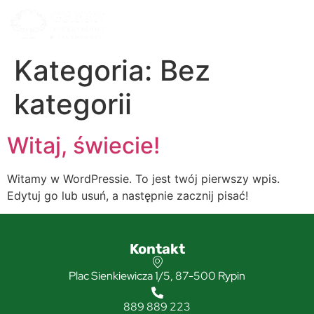
Kategoria:
Bez
kategorii
Witaj, świecie!
Witamy w WordPressie. To jest twój pierwszy wpis.
Edytuj go lub usuń, a następnie zacznij pisać!
Kontakt
Plac Sienkiewicza 1/5, 87-500 Rypin
889 889 223